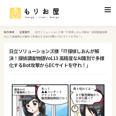
コ
ン
メニュ
テ
ン
ツ
へ
制作実績
企業案件
日立ソリューションズ様「IT探偵しおんが解決！探偵調査物語
制作実績
ご依頼について
プロフィール
Vol.13 高精度なAI識別で多様化するBot攻撃からECサイトを守れ！」
ス
キ
ッ
日立ソリューションズ様「IT探偵しおんが解
お問い合わせ
プ
決！探偵調査物語Vol.13 高精度なAI識別で多様
化するBot攻撃からECサイトを守れ！」