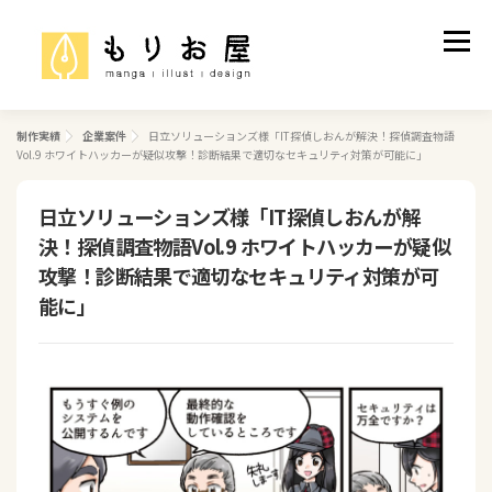
コ
ン
メニュ
テ
ン
ツ
へ
制作実績
企業案件
日立ソリューションズ様「IT探偵しおんが解決！探偵調査物語
制作実績
ご依頼について
プロフィール
Vol.9 ホワイトハッカーが疑似攻撃！診断結果で適切なセキュリティ対策が可能に」
ス
キ
ッ
日立ソリューションズ様「IT探偵しおんが解
お問い合わせ
プ
決！探偵調査物語Vol.9 ホワイトハッカーが疑似
攻撃！診断結果で適切なセキュリティ対策が可
能に」