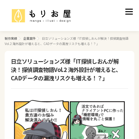
コ
ン
メニュ
テ
ン
ツ
へ
制作実績
企業案件
日立ソリューションズ様「IT探偵しおんが解決！探偵調査物語
制作実績
ご依頼について
プロフィール
Vol.2 海外設計が増えると、CADデータの漏洩リスクも増える！？」
ス
キ
ッ
日立ソリューションズ様「IT探偵しおんが解
お問い合わせ
プ
決！探偵調査物語Vol.2 海外設計が増えると、
CADデータの漏洩リスクも増える！？」