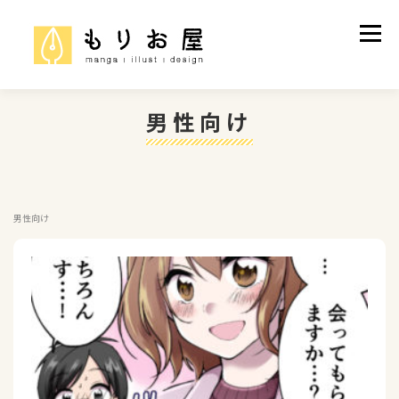
コ
ン
メニュ
テ
ン
ツ
へ
男性向け
ス
制作実績
ご依頼について
プロフィール
キ
ッ
プ
男性向け
お問い合わせ