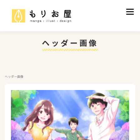
コ
ン
メニュ
テ
ン
ツ
へ
ヘッダー画像
ス
制作実績
ご依頼について
プロフィール
キ
ッ
プ
ヘッダー画像
お問い合わせ