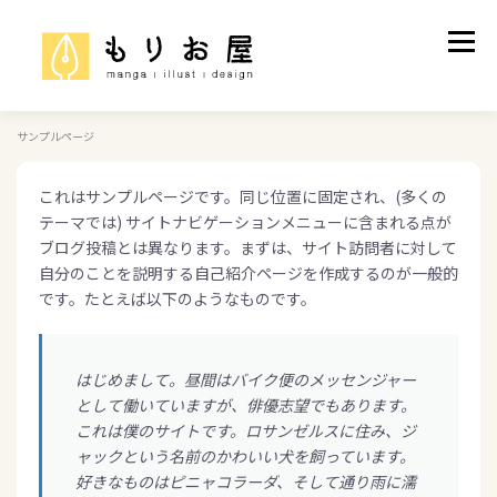
コ
ン
メニュ
テ
ン
ツ
へ
サンプルページ
制作実績
ご依頼について
プロフィール
ス
キ
これはサンプルページです。同じ位置に固定され、(多くの
ッ
テーマでは) サイトナビゲーションメニューに含まれる点が
お問い合わせ
プ
ブログ投稿とは異なります。まずは、サイト訪問者に対して
自分のことを説明する自己紹介ページを作成するのが一般的
です。たとえば以下のようなものです。
はじめまして。昼間はバイク便のメッセンジャー
として働いていますが、俳優志望でもあります。
これは僕のサイトです。ロサンゼルスに住み、ジ
ャックという名前のかわいい犬を飼っています。
好きなものはピニャコラーダ、そして通り雨に濡