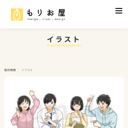
コ
ン
メニュ
テ
ン
ツ
へ
イラスト
制作実績
ご依頼について
プロフィール
ス
キ
ッ
お問い合わせ
プ
制作実績
イラスト